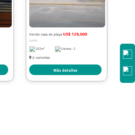
US$ 129,000
Vende casa de playa
Lurin
202m²
Cochera : 2
Jr camelias
Más detalles