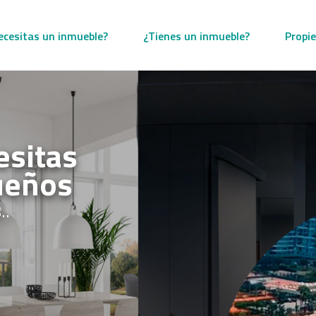
ecesitas un inmueble?
¿Tienes un inmueble?
Propi
esitas
ueños
..