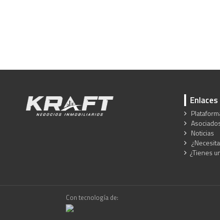
Enlaces
Plataform
Asociado
Noticias
¿Necesita
¿Tienes u
Con tecnología de: