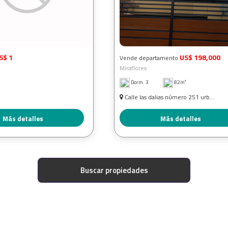
S$ 1
US$ 198,000
Vende departamento
Miraflores
Dorm. 3
82m²
Calle las dalias número 251 urb...
Más detalles
Más detalles
Buscar propiedades