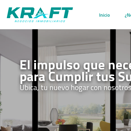
Inicio
¿N
El impulso que nec
para Cumplir tus S
Ubica, tu nuevo hogar con nosotros