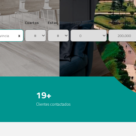
Cuartos
Estac.
Precio mínimo
Precio máximo
x
19+
Clientes contactados